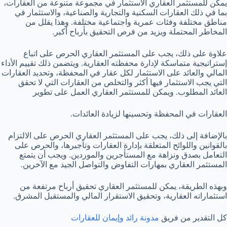
يمكن للمستثمر العقاري الاستثمار في مجموعة متنوعة من العقارات،
بما في ذلك العقارات السكنية والتجارية والصناعية، والاستثمار في
مناطق مختلفة وفئات عمرية واجتماعية مختلفة. وهذا يقلل من
المخاطر المحتملة ويزيد من فرص التحقيق بأرباح أكبر.
علاوة على ذلك، يجب على المستثمر العقاري الحرص على اتباع
إستراتيجية متماسكة لإدارة محفظته العقارية. ويتضمن ذلك تقييم الأداء
المالي والعائد على الاستثمار لكل عقار في المحفظة، وتحديد العقارات
التي يجب الاستثمار فيها أكثر والتخلص من العقارات التي لا تحقق
العائد المطلوب. ويمكن للمستثمر العقاري العمل على تطوير
العقارات في المحفظة وتحسينها لزيادة العائدات.
بالإضافة إلى ذلك، يجب على المستثمر العقاري الحرص على الالتزام
بالقوانين واللوائح المتعلقة بإدارة العقارات وتأجيرها، والحرص على
التعامل بصدق ونزاهة مع المستأجرين والموردين. ويجب أن يتمتع
المستثمر العقاري بمهارات التفاوض والتواصل الجيد مع الآخرين.
وبهذه الطريقة، يمكن للمستثمر العقاري تحقيق أرباح مرتفعة من
استثماراته العقارية، وتحقيق الاستقرار المالي والمستقبل المشرق.
كل التقدير من فريق
مدونة رائد وإيمان للعقارات