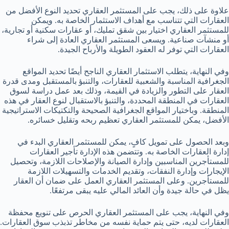
علاوة على ذلك، يجب على المستثمر العقاري تحديد النوع الأفضل من
العقارات التي تتناسب مع أهداف الاستثمار الخاصة به. ويمكن
للمستثمر العقاري اختيار بين شقق تمليك، أو عقارات سكنية أو تجارية،
أو منشآت صناعية. ويسعى المستثمر العقاري العادة إلى شراء
العقارات التي توفر له العقود الطويلة والأرباح الجيدة.
وفي النهاية، يتطلب الاستثمار العقاري الناجح أيضًا تحديد المواقع
الجغرافية المناسبة والشعبية للعقارات، والتنبؤ بالمستقبل ومدى قدرة
العقار على التطور والزيادة في القيمة، وذلك بعد عمل دراسة لسوق
العقارات في المنطقة المحددة، والتنبؤ بالاستقبال لنوع العقار في هذه
المنطقة. وباختيار المواقع الجغرافية الصحيحة والتكتيكات الاستراتيجية
الأفضل، يمكن للمستثمر العقاري تعظيم ربحه وتقليل خسائره.
وبعد الحصول على تمويل كافٍ، يمكن للمستثمر العقاري البدء في
إدارة العقارات الخاصة به. وتتضمن هذه الإدارة تأجير العقارات
للمستأجرين المناسبين وإدارة الصيانة والإصلاحات اللازمة، وتحصيل
الإيجارات وإدارة النفقات، وتقديم الخدمات والتسهيلات اللازمة
للمستأجرين. وعلى المستثمر العقاري العمل على ضمان أن العقار
يظل في حالة جيدة وأن العائد المالي عليه يبقى مرتفعًا.
وفي النهاية، يجب على المستثمر العقاري الحرص على تنويع محفظة
العقارات لديه، حتى يتم حماية نفسه من مخاطر تذبذب سوق العقارات.