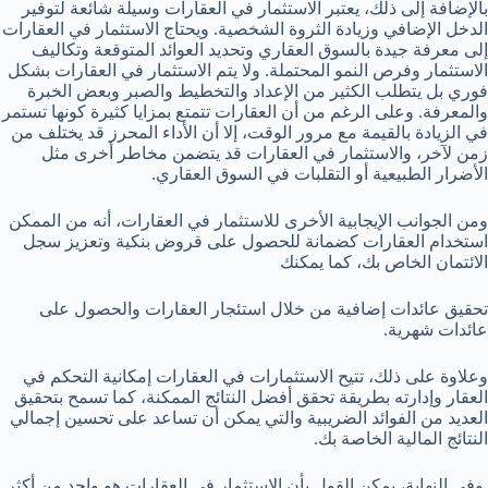
بالإضافة إلى ذلك، يعتبر الاستثمار في العقارات وسيلة شائعة لتوفير
الدخل الإضافي وزيادة الثروة الشخصية. ويحتاج الاستثمار في العقارات
إلى معرفة جيدة بالسوق العقاري وتحديد العوائد المتوقعة وتكاليف
الاستثمار وفرص النمو المحتملة. ولا يتم الاستثمار في العقارات بشكل
فوري بل يتطلب الكثير من الإعداد والتخطيط والصبر وبعض الخبرة
والمعرفة. وعلى الرغم من أن العقارات تتمتع بمزايا كثيرة كونها تستمر
في الزيادة بالقيمة مع مرور الوقت، إلا أن الأداء المحرز قد يختلف من
زمن لآخر، والاستثمار في العقارات قد يتضمن مخاطر أخرى مثل
الأضرار الطبيعية أو التقلبات في السوق العقاري.
ومن الجوانب الإيجابية الأخرى للاستثمار في العقارات، أنه من الممكن
استخدام العقارات كضمانة للحصول على قروض بنكية وتعزيز سجل
الائتمان الخاص بك، كما يمكنك
تحقيق عائدات إضافية من خلال استئجار العقارات والحصول على
عائدات شهرية.
وعلاوة على ذلك، تتيح الاستثمارات في العقارات إمكانية التحكم في
العقار وإدارته بطريقة تحقق أفضل النتائج الممكنة، كما تسمح بتحقيق
العديد من الفوائد الضريبية والتي يمكن أن تساعد على تحسين إجمالي
النتائج المالية الخاصة بك.
وفي النهاية، يمكن القول بأن الاستثمار في العقارات هو واحد من أكثر