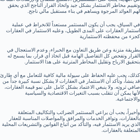
وتقييم مخاطر الاستثمار بشكل جيد واتخاذ القرار الناجح الذي يحقق
لهم العوائد المرجوة ويساهم في بناء مستقبل مالي ناجح.
في السياق، يجب أن يكون المستثمر مستعداً للانخراط في عملية
استثمار العقارات على المدى الطويل، وعليه الاستثمار في العقارات
كجزء من محفظته الاستثمارية
بطريقة متزنة وعن طريق التعاون مع الخبراء، وعدم الاستعجال في
القرار وتفحص كل التفاصيل الهامة قبل اتخاذ أي قرار، بما يسمح له
بتحقيق الارباح وتقليل المخاطر المترتبة على هذا الاستثمار.
كذلك، يجب عليه الحفاظ على سيولة مالية كافية للتعامل مع أي طارئ
قد ينشأ، وتأكد أن الاستثمار في العقارات لا يشكل نسبة كبيرة جداً من
صافي ثروته. ولا ينبغي الاعتماد بشكل كامل على نمو قيمة العقارات،
لأنها يمكن أن تتقلب بسبب التغيرات الاقتصادية والسياسية
والاجتماعية.
وأخيراً، يجب أن يراعي المستثمر الضرائب والتكاليف المتعلقة
بالعقارات، وتوافر الخدمات والمرافق والمواصلات المناسبة للعقار
الذي يريد الاستثمار فيه، والتأكد من اتباع القوانين والتشريعات المحلية
المتعلقة بالعقارات.