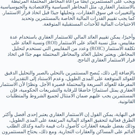
ويجب على المستثمرين أيضًا مراعاة المخاطر المحتملة المرتبطة
بالاستثمار العقاري، مثل المخاطر السياسية والاقتصادية والجيوسياسية
والتغييرات في سوق العقارات، وتحليلها جيدًا قبل اتخاذ قرار الاستثمار.
كما يجب تقييم القدرات المالية الخاصة بالمستثمرين وتحديد
الاحتياجات المالية للأحداث المستقبلية المتوقعة.
وأخيرًا، يمكن تقييم العائد المالي للاستثمار العقاري باستخدام عدة
مقاييس، مثل نسبة العائد على الاستثمار (ROI) ونسبة العائد على
تكلفة الاستثمار (ROIC) وعدد من المقاييس التي تستخدم لتحليل
المخاطر. ويعتبر تحليل العائد والمخاطر المحتملة مهم جدًا في اتخاذ
قرار الاستثمار العقاري الناجح.
بالإضافة إلى ذلك، يُنصح المستثمرين بالتحلي بالصبر والتحليل الدقيق
للعوائد المتوقعة على المدى الطويل، وعدم الاستناد إلى التقديرات
المفرطة للعوائد السريعة والمحتملة قصيرة الأجل. ونظرًا لأن الاستثمار
العقاري يمثل استثمارًا خاضعًا للرقابة والتشريعات الحكومية، فإن
المستثمرين يجب عليهم ضمان الامتثال لجميع الشروط والمتطلبات
القانونية.
في النهاية، يمكن القول إن الاستثمار العقاري يعتبر إحدى أفضل وأكثر
الطرق فعالية لتحقيق العوائد المالية المرتفعة على المدى الطويل،
وذلك بفضل طبيعة العقارات كأصول ذات قيمة دائمة وكذلك الطلب
الدائم على المساكن والعقارات التجارية. ومع ذلك، يحتاج المستثمرون