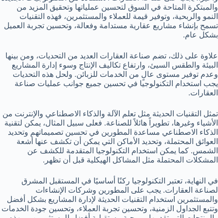
والمبتكرة المتاحة في السوق لتحسين عملياتها وتحقيق المزيد من
النمو والربحية، وتوفير قيمة للعملاء والمستثمرين، فهذه التقنيات
تسمح بإنشاء مشاريع عقارية مستدامة وفعالة، وتحسين تجربة العميل
بشكل عام.
علاوة على ذلك، تضم صناعة العقارات العديد من التحديات، ومن بينها
البيئة والطقس السيئ، وارتفاع تكاليف الإنتاج وسوء إدارة المشاريع
وعدم توفير مستوى عالٍ من الخدمات للزبائن. ولحل هذه التحديات
يجب استخدام التكنولوجيا في تحسين جميع جوانب عمليات صناعة
العقارات.
تمثل التقنيات الحديثة مثل تعلم الآلة والذكاء الاصطناعي والإنترنت من
الأشياء وغيرها، تطويراً هائلاً للصناعة. فعلى سبيل المثال، يمكن لتقنية
الذكاء الاصطناعي مساعدة المطورين في تحسين تصميماتهم وتحديد
العوائق المحتملة، وتحديد الأماكن التي يمكن أن تكشف عنها أشعة
الشمس. كما يمكن استخدام التكنولوجيا المتقدمة للكشف عن
المشكلات المحتملة مثل المشاكل الهيكلية قبل أن تظهر.
في النهاية، تعتبر التكنولوجيا ركنًا أساسيًا في المستقبل المشرق
لصناعة العقارات. يجب على المطورين وشركات الإنشاءات
والمستثمرين استخدام التقنيات الحديثة لإدارة المشاريع بشكل أفضل
وتتبع الجداول الزمنية، وتحسين تجربة العملاء، وتحسين جودة الخدمات
والمنتجات التي تقدمها، وربحية مستقبلية أفضل للمستثمرين. وبهذه