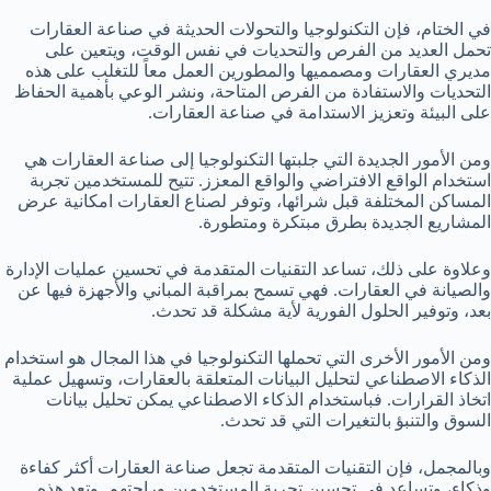
في الختام، فإن التكنولوجيا والتحولات الحديثة في صناعة العقارات
تحمل العديد من الفرص والتحديات في نفس الوقت، ويتعين على
مديري العقارات ومصمميها والمطورين العمل معاً للتغلب على هذه
التحديات والاستفادة من الفرص المتاحة، ونشر الوعي بأهمية الحفاظ
على البيئة وتعزيز الاستدامة في صناعة العقارات.
ومن الأمور الجديدة التي جلبتها التكنولوجيا إلى صناعة العقارات هي
استخدام الواقع الافتراضي والواقع المعزز. تتيح للمستخدمين تجربة
المساكن المختلفة قبل شرائها، وتوفر لصناع العقارات امكانية عرض
المشاريع الجديدة بطرق مبتكرة ومتطورة.
وعلاوة على ذلك، تساعد التقنيات المتقدمة في تحسين عمليات الإدارة
والصيانة في العقارات. فهي تسمح بمراقبة المباني والأجهزة فيها عن
بعد، وتوفير الحلول الفورية لأية مشكلة قد تحدث.
ومن الأمور الأخرى التي تحملها التكنولوجيا في هذا المجال هو استخدام
الذكاء الاصطناعي لتحليل البيانات المتعلقة بالعقارات، وتسهيل عملية
اتخاذ القرارات. فباستخدام الذكاء الاصطناعي يمكن تحليل بيانات
السوق والتنبؤ بالتغيرات التي قد تحدث.
وبالمجمل، فإن التقنيات المتقدمة تجعل صناعة العقارات أكثر كفاءة
وذكاء، وتساعد في تحسين تجربة المستخدمين وراحتهم. وتعد هذه