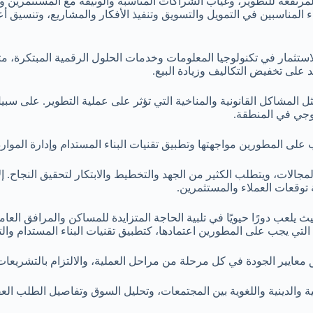
 المرتفعة للتطوير، وغياب الشراكات المناسبة والوثيقة مع المستثمري
لمناسبين في التمويل والتسويق وتنفيذ الأفكار والمشاريع، وتنسيق أعما
لاستثمار في تكنولوجيا المعلومات وخدمات الحلول الرقمية المبتكرة، مثل
على تخفيض التكاليف وزيادة البيع.
 المشاكل القانونية والمناخية التي تؤثر على عملية التطوير. على سبي
ولوجي في المنطقة.
جب على المطورين مواجهتها وتطبيق تقنيات البناء المستدام وإدارة الموارد
لات، ويتطلب الكثير من الجهد والتخطيط والابتكار لتحقيق النجاح. إلا أ
 توقعات العملاء والمستثمرين.
يلعب دورًا حيويًا في تلبية الحاجة المتزايدة للمساكن والمرافق العام
 يجب على المطورين اعتمادها، كتطبيق تقنيات البناء المستدام والتشجي
يير الجودة في كل مرحلة من مراحل العملية، والالتزام بالتشريعات الم
فية والدينية واللغوية بين المجتمعات، وتحليل السوق وتفاصيل الطلب ا