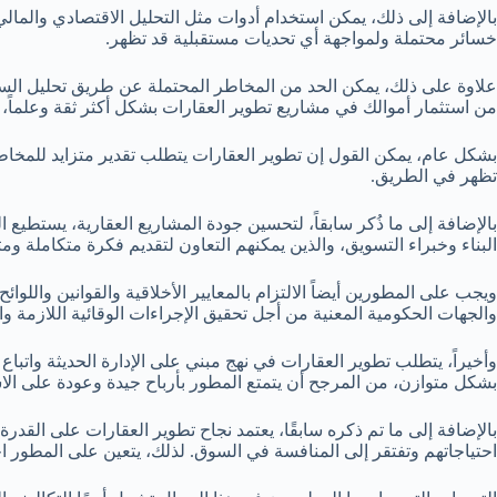
بالإضافة إلى ذلك، يمكن استخدام أدوات مثل التحليل الاقتصادي والمال
خسائر محتملة ولمواجهة أي تحديات مستقبلية قد تظهر.
علاوة على ذلك، يمكن الحد من المخاطر المحتملة عن طريق تحليل السو
من استثمار أموالك في مشاريع تطوير العقارات بشكل أكثر ثقة وعلماً، وب
بشكل عام، يمكن القول إن تطوير العقارات يتطلب تقدير متزايد للمخاط
تظهر في الطريق.
بالإضافة إلى ما ذُكر سابقاً، لتحسين جودة المشاريع العقارية، يستط
البناء وخبراء التسويق، والذين يمكنهم التعاون لتقديم فكرة متكاملة وم
ويجب على المطورين أيضاً الالتزام بالمعايير الأخلاقية والقوانين وال
والجهات الحكومية المعنية من أجل تحقيق الإجراءات الوقائية اللازمة
وأخيراً، يتطلب تطوير العقارات في نهج مبني على الإدارة الحديثة واتب
بشكل متوازن، من المرجح أن يتمتع المطور بأرباح جيدة وعودة على الا
بالإضافة إلى ما تم ذكره سابقًا، يعتمد نجاح تطوير العقارات على القد
احتياجاتهم وتفتقر إلى المنافسة في السوق. لذلك، يتعين على المطور اخت