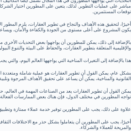
التحديات التي يواجهها المطورون في هذا المجال تشمل أيضًا التكاليف
مباشر على عمليات التطوير. لذلك، يتعين على المطورين اختيار الشركاء ا
توقعات المستثمرين.
أخيرًا، لتحقيق هذه الأهداف والنجاح في تطوير العقارات، يلزم المطور ا
يكون المشروع على أعلى مستوى من الجودة والكفاءة والأمان، ويساعد 
بالإضافة إلى ذلك، يمكن للمطورين أن يواجهوا بعض التحديات الأخرى مثل
والإقليمية المتعلقة بتطوير العقارات، والحفاظ على البيئة والتنوع البي
هذا بالإضافة إلى التغيرات المناخية التي يواجهها العالم اليوم، والتي ي
بشكل عام، يمكن القول أن تطوير العقارات هو عملية شاملة ومتعددة المجا
القانونية والمناخية، يمكن أن يساعد على تحقيق الأهداف المرجوة وتلبية
يمكن القول أن تطوير العقارات يعد من الصناعات المهمة في العالم، حيث 
تواجه المطورين في مختلف الدول، فإن هناك بعض الممارسات الفعالة التي
علاوة على ذلك، يجب على المطورين توفير خدمة عملاء ممتازة وتطبيق معا
أخيرًا، يجب على المطورين أن يتعاملوا بشكل حذر مع الاختلافات الثقا
والمريحة للعملاء والشركاء.