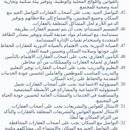
بالقوانين واللوائح المحلية والوطنية، وتوفير بيئة سكنية وتجارية
آمنة وصحية للمجتمع.
التواصل الجيد: يجب على أصحاب العقارات التواصل الجيد مع
السكان وجميع المعنيين، والاستماع إلى ملاحظاتهم وتوفير
الدعم اللازم لحل المشاكل المتعلقة بالعقارات.
التصميم المستدام: يجب أن يتم تصميم العقارات بطريقة
مستدامة، مع استخدام مواد صديقة للبيئة وتوفير مصادر الطاقة
المتجددة واستخدام تقنيات الإدارة المستدامة.
الصيانة الدورية: يجب الاهتمام بالصيانة الدورية للعقارات للحفاظ
على جودتها وسلامة السكان وتحسين قيمة العقار.
التأمين العقاري: يجب على أصحاب العقارات الاهتمام بالتأمين
العقاري لحماية العقارات والممتلكات من أي مخاطر.
التعليم والتدريب: يجب على أصحاب العقارات توفير التعليم
والتدريب المناسب للموظفين والعاملين لتحسين جودة الخدمات
المقدمة والحفاظ على راحة السكان.
المسؤولية الاجتماعية: يجب على أصحاب العقارات تحمل
المسؤولية الاجتماعية والمشاركة في الأنشطة المجتمعية
والمساهمة في الخدمات والمنشآت العامة لتحسين جودة الحياة
في المجتمع.
الامتثال للقوانين والتشريعات: يجب على أصحاب العقارات
الامتثال لجميع القوانين والتشريعات المتعلقة بالعقارات والتأكد
من التزام السكان بها أيضًا.
التواصل مع السكان: يجب على أصحاب العقارات المحافظة
على التواصل الجيد مع السكان والاستماع إلى مشاكلهم وتلبية