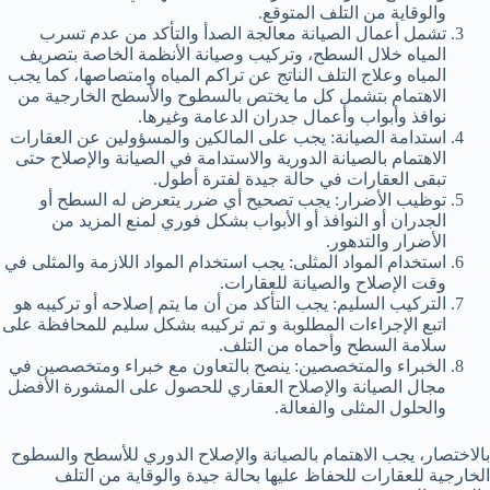
والوقاية من التلف المتوقع.
تشمل أعمال الصيانة معالجة الصدأ والتأكد من عدم تسرب
المياه خلال السطح، وتركيب وصيانة الأنظمة الخاصة بتصريف
المياه وعلاج التلف الناتج عن تراكم المياه وامتصاصها، كما يجب
الاهتمام بتشمل كل ما يختص بالسطوح والأسطح الخارجية من
نوافذ وأبواب وأعمال جدران الدعامة وغيرها.
استدامة الصيانة: يجب على المالكين والمسؤولين عن العقارات
الاهتمام بالصيانة الدورية والاستدامة في الصيانة والإصلاح حتى
تبقى العقارات في حالة جيدة لفترة أطول.
توظيب الأضرار: يجب تصحيح أي ضرر يتعرض له السطح أو
الجدران أو النوافذ أو الأبواب بشكل فوري لمنع المزيد من
الأضرار والتدهور.
استخدام المواد المثلى: يجب استخدام المواد اللازمة والمثلى في
وقت الإصلاح والصيانة للعقارات.
التركيب السليم: يجب التأكد من أن ما يتم إصلاحه أو تركيبه هو
اتبع الإجراءات المطلوبة و تم تركيبه بشكل سليم للمحافظة على
سلامة السطح وأحماه من التلف.
الخبراء والمتخصصين: ينصح بالتعاون مع خبراء ومتخصصين في
مجال الصيانة والإصلاح العقاري للحصول على المشورة الأفضل
والحلول المثلى والفعالة.
بالاختصار، يجب الاهتمام بالصيانة والإصلاح الدوري للأسطح والسطوح
الخارجية للعقارات للحفاظ عليها بحالة جيدة والوقاية من التلف