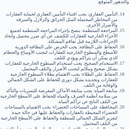
والتدهور المتوقع.
التأمين العقاري: يجب اقتناء التأمين العقاري لحماية العقارات
من المخاطر المحتملة المثل الحرائق والزلازل والسرقة
والأضرار الأخرى.
المراجعة المنتظمة: ينصح بإجراء المراجعة المنتظمة لجميع
الأجزاء الخارجية للعقارات للكشف عن أي ضرر محتمل واتخاذ
الإجراءات اللازمة قبل تفاقم المشكلة.
الحفاظ على النظافة: يجب الحرص على النظافة الدورية
للأسطح والسطوح الخارجية للعقارات لتجنب الأوساخ والحطام
الذي يمكن أن يتراكم ويؤدي للتلف.
الاستخدام الصحيح: يجب استخدام السطوح الخارجية للعقارات
بشكل صحيح وملائم لتجنب الأضرار والتلف المحتمل.
الحفاظ على الطلاء: يجب الاهتمام بطلاء السطوح الخارجية
للعقارات وتجديده بشكل دوري للحفاظ على الشكل الجمالي
والوقاية من التلف.
متابعة المياه: يجب متابعة الأماكن المعرضة للتسربات والتأكد
من سلامة أنظمة الصرف والمياه للحفاظ على الأسطح الخارجية
من التلف الناتج عن تراكم المياه.
المحافظة على المساحات الخضراء: يجب الاهتمام بالمساحات
الخضراء المحيطة بالعقارات والحفاظ عليها في حالة جيدة
لتعزيز الشكل الجمالي للمنطقة والحفاظ على الأسطح الخارجية
من التلف المحتمل.
ترميم المباني: يجب الاهتمام بترميم المباني المتضررة أو القديمة