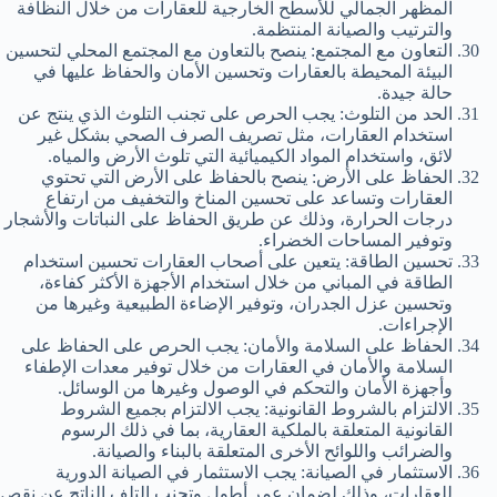
المظهر الجمالي للأسطح الخارجية للعقارات من خلال النظافة
والترتيب والصيانة المنتظمة.
التعاون مع المجتمع: ينصح بالتعاون مع المجتمع المحلي لتحسين
البيئة المحيطة بالعقارات وتحسين الأمان والحفاظ عليها في
حالة جيدة.
الحد من التلوث: يجب الحرص على تجنب التلوث الذي ينتج عن
استخدام العقارات، مثل تصريف الصرف الصحي بشكل غير
لائق، واستخدام المواد الكيميائية التي تلوث الأرض والمياه.
الحفاظ على الأرض: ينصح بالحفاظ على الأرض التي تحتوي
العقارات وتساعد على تحسين المناخ والتخفيف من ارتفاع
درجات الحرارة، وذلك عن طريق الحفاظ على النباتات والأشجار
وتوفير المساحات الخضراء.
تحسين الطاقة: يتعين على أصحاب العقارات تحسين استخدام
الطاقة في المباني من خلال استخدام الأجهزة الأكثر كفاءة،
وتحسين عزل الجدران، وتوفير الإضاءة الطبيعية وغيرها من
الإجراءات.
الحفاظ على السلامة والأمان: يجب الحرص على الحفاظ على
السلامة والأمان في العقارات من خلال توفير معدات الإطفاء
وأجهزة الأمان والتحكم في الوصول وغيرها من الوسائل.
الالتزام بالشروط القانونية: يجب الالتزام بجميع الشروط
القانونية المتعلقة بالملكية العقارية، بما في ذلك الرسوم
والضرائب واللوائح الأخرى المتعلقة بالبناء والصيانة.
الاستثمار في الصيانة: يجب الاستثمار في الصيانة الدورية
للعقارات، وذلك لضمان عمر أطول وتجنب التلف الناتج عن نقص