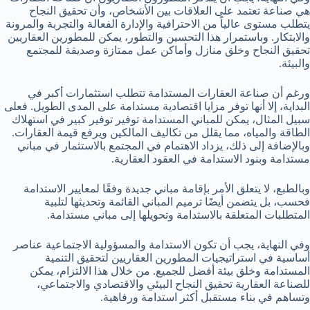
هي صناعة تعتمد على العلاقات بين الأشخاص، وأن تحقيق النجاح
يتطلب مستوى عالياً من الاحترافية والإدارة الفعالة والتجربة والمرونة
والابتكار. وباستمرار هذا التحسين والتطور، يمكن للمطورين العقاريين
تحقيق النجاح وخلق منازل وأماكن عمل ممتازة وصديقة للمجتمع
والبيئة.
ورغم أن صناعة العقارات المستدامة تتطلب استثمارات أكبر في
البداية، إلا أنها توفر مزايا اقتصادية مستدامة على المدى الطويل. فعلى
سبيل المثال، يمكن للمباني المستدامة توفير توفير كبير في استهلاك
الطاقة والمياه، مما يقلل من تكاليف المالكين ويرفع قيمة العقارات.
وبالإضافة إلى ذلك، يزداد الاهتمام في المجتمع بالاستثمار في مباني
مستدامة وبنود الاستدامة في العقود العقارية.
وبالطبع، لا يتعلق الأمر بإقامة مباني جديدة وفقًا لمعايير الاستدامة
فحسب، بل يتضمن أيضًا ترميم المباني القائمة وتحديثها لتلبية
المتطلبات المتعلقة بالاستدامة وتحويلها إلى مباني مستدامة.
وفي النهاية، يجب أن تكون الاستدامة والمسؤولية الاجتماعية عناصر
أساسية في استراتيجيات المطورين العقاريين لتحقيق التنمية
المستدامة وخلق بيئة أفضل للجميع. من خلال هذا الالتزام، يمكن
للصناعة العقارية تحقيق النجاح البيئي والاقتصادي والاجتماعي،
وتساهم في بناء مستقبل أكثر استدامة ورفاهية.