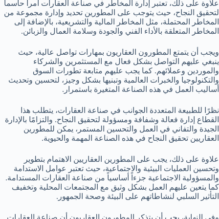
علاوة على ذلك، تعتبر إدارة المخاطر في صناعة العقارات أمراً حاسماً
لتحقيق النجاح، حيث يتوجب على المطورين تحديد وإدارة مجموعة من
المخاطر المحتملة، مثل المخاطر المالية والتشريعية، بالإضافة إلى
المخاطر المتعلقة بالأداء الفني والجودة وسلامة العمال والزبائن.
ويجب أن يتمتع المطورون العقاريون بمهارات تواصل عالية، حيث
ينبغي عليهم التواصل بشكل فعال مع المستثمرين والشركاء
والموردين وعملائهم. كما يجب عليهم متابعة تطورات السوق
والتكنولوجيا والخبرات العالمية وتبنيها بشكل وجيز، لتحسين وتحديث
أساليب العمل في هذه الصناعة المتغيرة باستمرار.
نظرًا للطبيعة المتعددة الجوانب في صناعة العقارات، يتطلب هذا
القطاع إدارة فعالة وشفافة ومسؤولة لتحقيق النجاح. والتزامًا بالإدارة
الجيدة والتفاني في العمل والتحسين المستمر، يمكن للمطورين
العقاريين تحقيق النجاح في هذه الصناعة المهمة والحيوية.
علاوة على ذلك، يجب على المطورين العقاريين الاهتمام بتطوير
وتحسين العمليات البيئية والاجتماعية، حيث تعتبر عوامل الاستدامة
والمسؤولية الاجتماعية جزءاً أساسياً من صناعة العقارات المستدامة.
كما يتعين عليهم العمل بشكل وثيق مع المجتمعات المحلية وتخفيف
التأثير السلبي لنشاطاتهم على البيئة وصحة الجمهور.
وفي النهاية، يجب أن يتذكر المطورون العقاريون أن صناعة العقارات