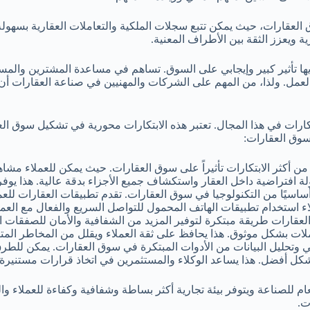
 العقارات، حيث يمكن تتبع سجلات الملكية والتعاملات العقارية بسهولة
ة ويعزز الثقة بين الأطراف المعنية.
ديها تأثير كبير وإيجابي على السوق. تساهم في مساعدة المشترين والم
عمل. ولذا، من المهم على الشركات والمهنيين في صناعة العقارات أن يت
بتكارات في هذا المجال. تعتبر هذه الابتكارات محورية في تشكيل سوق ال
 سوق العقارات:
يثة من أكثر الابتكارات تأثيراً على سوق العقارات. حيث يمكن للعملاء م
لة افتراضية داخل العقار واستكشاف جميع الأجزاء بدقة عالية. هذا يوفر
ساسيًا من التكنولوجيا في سوق العقارات. تقدم تطبيقات العقارات للع
لاء استخدام تطبيقات الهاتف المحمول للتواصل السريع والفعال مع العمل
لعقارات طريقة مبتكرة لتوفير المزيد من الشفافية والأمان للصفقات ا
ملات بشكل موثوق. هذا يحافظ على ثقة العملاء ويقلل من المخاطر الم
عي وتحليل البيانات من الأدوات المبتكرة في سوق العقارات. يمكن للطرق 
 بشكل أفضل. هذا يساعد الوكلاء والمستثمرين في اتخاذ قرارات مستنير
عام للصناعة ويتوفر بيئة تجارية أكثر بساطة وشفافية وكفاءة للعملاء و
ت.