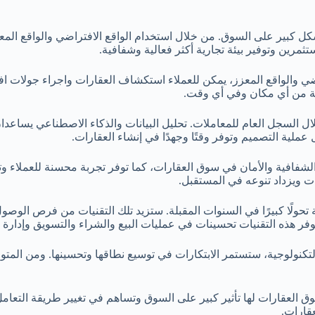
ل كبير على السوق. من خلال استخدام الواقع الافتراضي والواقع المعز
ستثمرين وتوفير بيئة تجارية أكثر فعالية وشفافية.
اضي والواقع المعزز، يمكن للعملاء استكشاف العقارات واجراء جولات اف
لة من أي مكان وفي أي وقت.
 السجل العام للمعاملات. تحليل البيانات والذكاء الاصطناعي يساعدان
 عملية التصميم وتوفر وقتًا وجهدًا في إنشاء العقارات.
والشفافية والأمان في سوق العقارات، كما توفر تجربة محسنة للعملاء 
ات ويزداد تنوعه في المستقبل.
حولًا كبيرًا في السنوات المقبلة. ستزيد تلك التقنيات من فرص الوصول
فر هذه التقنيات تحسينات في عمليات البيع والشراء والتسويق وإدارة ا
نولوجية، ستستمر الابتكارات في توسيع نطاقها وتحسينها. ومن المتوقع أ
وق العقارات لها تأثير كبير على السوق وتساهم في تغيير طريقة التعامل
عقارات.