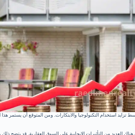
وسط تزايد استخدام التكنولوجيا والابتكارات. ومن المتوقع أن يستمر هذ
هناك العديد من التأثيرات الإيجابية على السوق العقارية. قد يتضح ذلك م