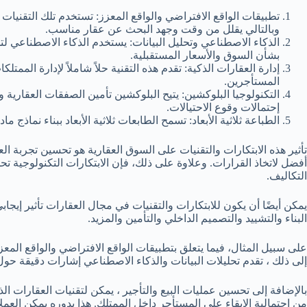
تطبيقات الواقع الافتراضي والواقع المعزز: تستخدم تلك التقنيات
وبالتالي يقلل من وقت وجهد البحث عن عقار مناسب.
الذكاء الاصطناعي وتحليل البيانات: يستخدم الذكاء الاصطناعي لتح
بشأن السوق والأسعار المستقبلية.
إدارة العقارات الذكية: تقدم هذه التقنية حلاً شاملاً لإدارة ال
المستأجرين.
التكنولوجيا البلوكشين: يتيح البلوكشين تأمين الصفقات العقارية
إحتمالات وقوع الاحتيالات.
الطباعة ثلاثية الأبعاد: تسمح الطابعات ثلاثية الأبعاد ببناء نم
تأثير هذه الابتكارات والتقنيات على السوق العقارية هو تحسين تجربة ال
أفضل لاتخاذ القرارات. وعلاوة على ذلك، فإن الابتكارات التكنولوجية 
التكاليف.
يمكن أيضًا أن يكون للابتكارات والتقنيات في مجال العقارات تأثير إي
البناء والتشييد والتصميم الداخلي والتأمين والمزيد.
على سبيل المثال، فيما يتعلق بتطبيقات الواقع الافتراضي والواقع المع
إلى ذلك ، تقدم تحليلات البيانات والذكاء الاصطناعي إشارات دقيقة حو
بالإضافة إلى تحسين عمليات البيع والتأجير ، يمكن لتقنيات العقارات 
من احتمالية الإبقاء على المستأجر داخل الممتلك. هذا بدوره يمكن العملا