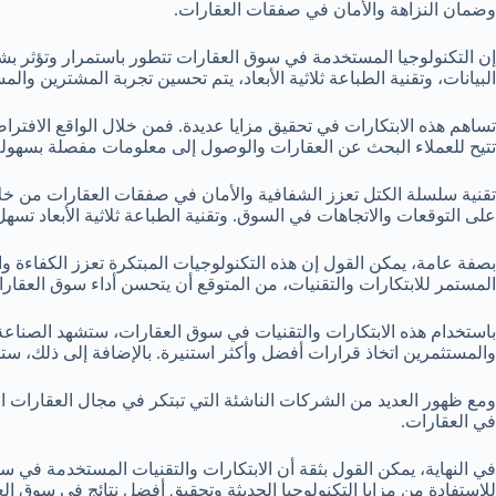
وضمان النزاهة والأمان في صفقات العقارات.
إن التكنولوجيا المستخدمة في سوق العقارات تتطور باستمرار وتؤثر بشك
البيانات، وتقنية الطباعة ثلاثية الأبعاد، يتم تحسين تجربة المشترين والم
تساهم هذه الابتكارات في تحقيق مزايا عديدة. فمن خلال الواقع الافتر
تتيح للعملاء البحث عن العقارات والوصول إلى معلومات مفصلة بسهو
تقنية سلسلة الكتل تعزز الشفافية والأمان في صفقات العقارات من خلال
على التوقعات والاتجاهات في السوق. وتقنية الطباعة ثلاثية الأبعاد تسهل
بصفة عامة، يمكن القول إن هذه التكنولوجيات المبتكرة تعزز الكفاءة 
المستمر للابتكارات والتقنيات، من المتوقع أن يتحسن أداء سوق العقار
باستخدام هذه الابتكارات والتقنيات في سوق العقارات، ستشهد الصناعة ت
والمستثمرين اتخاذ قرارات أفضل وأكثر استنيرة. بالإضافة إلى ذلك، ستو
ومع ظهور العديد من الشركات الناشئة التي تبتكر في مجال العقارات التك
في العقارات.
في النهاية، يمكن القول بثقة أن الابتكارات والتقنيات المستخدمة في س
للاستفادة من مزايا التكنولوجيا الحديثة وتحقيق أفضل نتائج في سوق ال