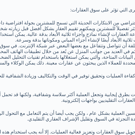
أخرى التي تؤثر على سوق العقارات:
ع الافتراضي من الابتكارات الحديثة التي تسمح للمشترين بجولة افتراضي
ر تفصيلاً للمشترين ويمكنهم تقييم العقار بشكل أفضل قبل زيارته شخصي
ناعة العقارات لإنشاء نماذج وأجزاء ثلاثية الأبعاد بدقة عالية. يمكن است
ة الأبعاد أيضًا لإنشاء أجزاء المباني ومكوناتها بدقة وسرعة.
لمختلفة أن تتواصل وتتفاعل مع بعضها البعض عبر شبكة الإنترنت. في سوق
حكم في العديد من جوانب المنزل عن بُعد من خلال تطبيقات الهاتف المحم
البيانات المتاحة، والتي يمكن استغلالها باستخدام تقنيات التحليل الضخ
محددة للعملاء الذين يبحثون عن عقارات معينة. ذلك يمكن الوكلاء والمس
كفاءة العمليات وتحقيق توفير في الوقت والتكاليف وزيادة الشفافية لل
ات بطرق إيجابية وتجعل العملية أكثر سلاسة وشفافية، ولكنها قد تحمل
عقارات التقليديين بواجهات إلكترونية.
حسين العملية بشكل عام ، ولكن يجب أيضا أن يتم التعامل مع التحول ال
دة التجزئة في السوق وتقليل الإشراف العقاري التقليدي.
تحويل سوق العقارات وتعزيز فعالية العمليات. إلا أنه يجب استخدام هذه ا