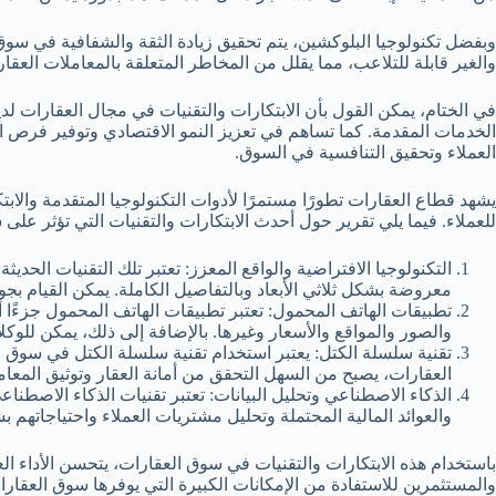
وبفضل تكنولوجيا البلوكشين، يتم تحقيق زيادة الثقة والشفافية في سوق
والغير قابلة للتلاعب، مما يقلل من المخاطر المتعلقة بالمعاملات العقاري
في الختام، يمكن القول بأن الابتكارات والتقنيات في مجال العقارات ل
الخدمات المقدمة. كما تساهم في تعزيز النمو الاقتصادي وتوفير فرص ال
العملاء وتحقيق التنافسية في السوق.
يشهد قطاع العقارات تطورًا مستمرًا لأدوات التكنولوجيا المتقدمة والا
للعملاء. فيما يلي تقرير حول أحدث الابتكارات والتقنيات التي تؤثر على
التكنولوجيا الافتراضية والواقع المعزز: تعتبر تلك التقنيات الحد
معروضة بشكل ثلاثي الأبعاد وبالتفاصيل الكاملة. يمكن القيام بجو
تطبيقات الهاتف المحمول: تعتبر تطبيقات الهاتف المحمول جزءًا أ
والصور والمواقع والأسعار وغيرها. بالإضافة إلى ذلك، يمكن للوك
تقنية سلسلة الكتل: يعتبر استخدام تقنية سلسلة الكتل في سوق ا
العقارات، يصبح من السهل التحقق من أمانة العقار وتوثيق المعا
الذكاء الاصطناعي وتحليل البيانات: تعتبر تقنيات الذكاء الاصطنا
والعوائد المالية المحتملة وتحليل مشتريات العملاء واحتياجاتهم
باستخدام هذه الابتكارات والتقنيات في سوق العقارات، يتحسن الأداء ال
والمستثمرين للاستفادة من الإمكانات الكبيرة التي يوفرها سوق العقارا