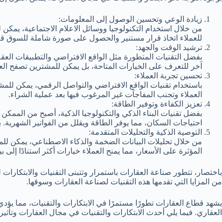
زيادة الوعي وتحسين الوصول إلى المعلومات:
من خلال استخدام التكنولوجيا ووسائل الاعلام الاجتماعية، يمكن ل
للعملاء اتخاذ قرار مستنير والحصول على صورة شاملة للسوق قبل
ترشيد الوقت والجهد:
بفضل التقنيات المتطورة مثل الواقع الافتراضي والتطبيقات العقا
آخر للتعرف على الخيارات المتاحة، بل يمكن للمشترين تصفح الع
تحسين تجربة العملاء:
باستخدام تقنيات الواقع الافتراضي والتواصل الرقمي، يمكن لل
العملاء وتجنب المفاجآت غير المرغوب فيها بعد عملية الشراء.
تعزيز الكفاءة وتوفير الطاقة:
بفضل تقنيات البناء الذكي والتكنولوجيا الذكية، أصبح من الممكن 
احتياجات السكان، مما يوفر الطاقة ويقلل من الفواتير الشهرية. ب
التوصية الذكية والتحليلات المتقدمة:
من خلال تحليلات البيانات الضخمة والذكاء الاصطناعي، يمكن للمط
المؤثرة على الأسعار، مما يمنح العملاء خيارات أكثر استنادًا إلى ب
باختصار، تتطور صناعة العقارات باستمرار وتتبنى التقنيات والابتكارات
من المزايا التي تقدمها هذه التقنيات لصناعة العقارات وسوقها.
يشهد قطاع العقارات تطورًا مستمرًا في الابتكارات والتقنيات، مما يؤد
العقاري. فيما يلي أحدث الابتكارات والتقنيات في مجال العقارات وتأثي