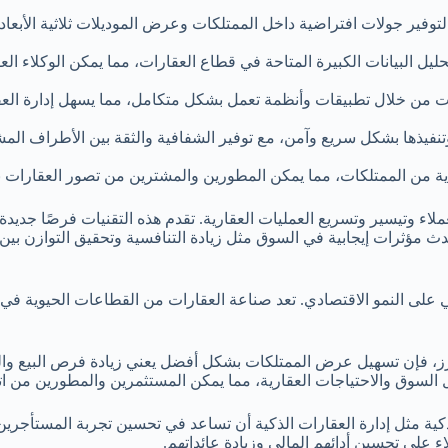
 لتوفير جولات افتراضية داخل الممتلكات وعرض الموديلات ثلاثية الأبع
ليل البيانات الكبيرة المتاحة في قطاع العقارات، مما يمكن الوكلاء ال
ممتلكات من خلال تطبيقات وأنظمة تعمل بشكل متكامل، مما يسهل إدارة ا
 وتنفيذها بشكل سريع وآمن، مع توفير الشفافية والثقة بين الأطراف ال
اذج مادية من الممتلكات، مما يمكن المطورين والمشترين من تصور العقارا
عملاء وتيسير وتسريع العمليات العقارية. تقدم هذه التقنيات فرصًا جدي
تحدث مؤثرات إيجابية في السوق مثل زيادة التنافسية وتحقيق التوازن 
جابي على النمو الاقتصادي. تعد صناعة العقارات من القطاعات الحيوية 
زز، فإن تسهيل عرض الممتلكات بشكل أفضل يعني زيادة فرص البيع والتأجي
ل السوق والاحتياجات العقارية، مما يمكن المستثمرين والمطورين من ا
الذكية مثل إدارة العقارات الذكية أن تساعد في تحسين تجربة المستأجر
ء على تحسين أدائهم المالي وزيادة عائداتهم.