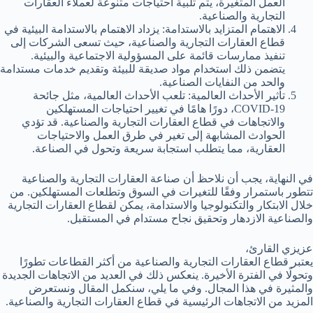
العمل المتغيرة، يتم تلبية احتياجات متنوعة لعملاء العقارات
التجارية والصناعية.
الاهتمام المتزايد بالاستدامة: يزداد الاهتمام بالاستدامة البيئية في
قطاع العقارات التجارية والصناعية، حيث تسعى الشركات إلى
تنفيذ ممارسات قائمة على المسؤولية الاجتماعية والبيئية.
يتضمن ذلك استخدام مواد صديقة للبيئة وتقديم خدمات مستدامة
والحد من النفايات الصناعية.
تأثير الأحداث العالمية: تلعب الأحداث العالمية، مثل جائحة
COVID-19، دورًا هامًا في تغيير احتياجات المستهلكين
والاتجاهات في قطاع العقارات التجارية والصناعية. قد تؤدي
الحوادث المشابهة إلى تغير في طرق العمل والاحتياجات
العقارية، مما يتطلب استجابة سريعة وتحول في الصناعة.
في النهاية، يجب أن نلاحظ أن صناعة العقارات التجارية والصناعية
تتطور باستمرار وفقًا للتغيرات في السوق وتطلعات المستهلكين. من
خلال الابتكار والتكنولوجيا والاستدامة، يمكن لقطاع العقارات التجارية
والصناعية الازدهار وتحقيق نجاح مستدام في المستقبل.
عزيزي القارئ،
يعتبر قطاع العقارات التجارية والصناعية من أكثر القطاعات تطورًا
وتحولًا في الفترة الأخيرة. ينعكس ذلك في العديد من الاتجاهات الجديدة
والمثيرة في هذا المجال. وفي ما يلي، سنكمل المقال ونستعرض
المزيد من الاتجاهات الرئيسية في قطاع العقارات التجارية والصناعية.