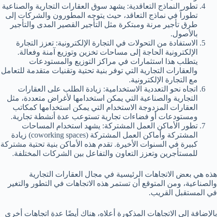
تطور النماذج التعاقدية: يشهد سوق العقارات التجارية والصناعية
تطوراً في نماذج التعاقد، حيث يتوجه المطورون والشركات إلى
طرق تأجير مرنة ومبتكرة مثل التأجير القصير المدى والتأجير
بالأصول.
الاستفادة من التحولات في التجارة الإلكترونية: تعزز التجارة
الإلكترونية الحاجة إلى مساحات تخزين وتوزيع آمنة وفعالة.
يتطلب هذا استثمارات في مراكز التوزيع والمستودعات
والعقارات التجارية التي توفر بنية تحتية وتقنيات متقدمة للتعامل
مع التجارة الإلكترونية.
اتجاه نحو التعددية الاستخدامية: زيادة الطلب على العقارات
التجارية والصناعية التي يمكن استخدامها لأغراض متعددة، مثل
العقارات المزدوجة الاستخدام التي يمكن استخدامها كمكاتب
ومستودعات أو فضاءات تجارية تستوعب عدة أنشطة تجارية.
تطور الأماكن العمل المشتركة: يشهد استخدام المساحات
المشتركة وأماكن العمل المشتركة (coworking spaces) زيادة
كبيرة في السنوات الأخيرة. تقدم هذه الأماكن بنية تحتية مشتركة
للمستأجرين وتعزز التعاون والتفاعل بين الشركات المختلفة.
هذه هي بعض الاتجاهات الرئيسية في مجال العقارات التجارية
والصناعية، ومن المتوقع أن تستمر هذه الاتجاهات في التطور والتغير
في المستقبل القريب.
بالإضافة إلى الاتجاهات المذكورة أعلاه، هناك أيضًا عدة اتجاهات أخرى