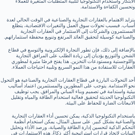
الابتكار واستخدام التكنولوجيا لتلبية المتطلبات المتغيرة للعملاء
وتحسين الكفاءة والاستدامة.
يتزايد الاهتمام بالعقارات التجارية والصناعية في الوقت الحالي لعدة
أسباب. فبسبب تحولات سوق العمل والتغيرات الاقتصادية، يتطلع
المستثمرون والشركات إلى الاستثمار في العقارات التجارية
والصناعية كوسيلة لتحقيق العائد المرتفع وتنويع محفظة استثماراتهم.
بالإضافة إلى ذلك، فإن تطور التجارة الإلكترونية والتوسع في قطاع
الشحن والتوزيع يؤديان إلى زيادة الطلب على المرافق التجارية
واللوجستية ومستودعات التخزين. هذا يفتح فرصًا مثيرة لمطوري
العقارات للاستفادة من هذا النمو السريع وتلبية احتياجات العملاء.
أحد التحولات البارزة في قطاع العقارات التجارية والصناعية هو التحول
نحو الاستدامة. يتوجب على المطورين والمستثمرين اعتماد أساليب
بيئية واستدامة في تصميم وبناء المباني والمرافق. يجب توظيف
التكنولوجيا الحديثة لتحقيق فعالية استخدام الطاقة والمياه وتقليل
الانبعاثات الضارة للحفاظ على البيئة.
باستخدام التكنولوجيا الذكية، يمكن تحسين أداء العقارات التجارية
والصناعية بشكل كبير. على سبيل المثال، يمكن استخدام أنظمة
التحكم الذكية لتحسين إدارة الطاقة والصيانة، ورصد الأداء وتحليل
البيانات لاتخاذ قرارات استراتيجية أكثر ذكاءً. هذه الاستثمارات في