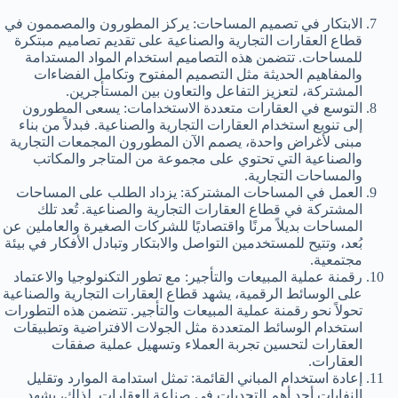
الابتكار في تصميم المساحات: يركز المطورون والمصممون في
قطاع العقارات التجارية والصناعية على تقديم تصاميم مبتكرة
للمساحات. تتضمن هذه التصاميم استخدام المواد المستدامة
والمفاهيم الحديثة مثل التصميم المفتوح وتكامل الفضاءات
المشتركة، لتعزيز التفاعل والتعاون بين المستأجرين.
التوسع في العقارات متعددة الاستخدامات: يسعى المطورون
إلى تنويع استخدام العقارات التجارية والصناعية. فبدلاً من بناء
مبنى لأغراض واحدة، يصمم الآن المطورون المجمعات التجارية
والصناعية التي تحتوي على مجموعة من المتاجر والمكاتب
والمساحات التجارية.
العمل في المساحات المشتركة: يزداد الطلب على المساحات
المشتركة في قطاع العقارات التجارية والصناعية. تُعد تلك
المساحات بديلاً مرنًا واقتصاديًا للشركات الصغيرة والعاملين عن
بُعد، وتتيح للمستخدمين التواصل والابتكار وتبادل الأفكار في بيئة
مجتمعية.
رقمنة عملية المبيعات والتأجير: مع تطور التكنولوجيا والاعتماد
على الوسائط الرقمية، يشهد قطاع العقارات التجارية والصناعية
تحولاً نحو رقمنة عملية المبيعات والتأجير. تتضمن هذه التطورات
استخدام الوسائط المتعددة مثل الجولات الافتراضية وتطبيقات
العقارات لتحسين تجربة العملاء وتسهيل عملية صفقات
العقارات.
إعادة استخدام المباني القائمة: تمثل استدامة الموارد وتقليل
النفايات أحد أهم التحديات في صناعة العقارات. لذلك، يشهد