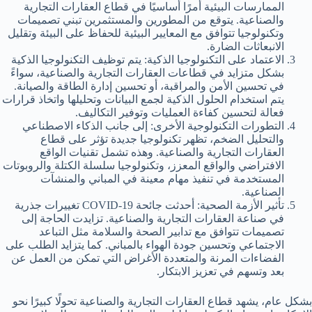
الممارسات البيئية أمرًا أساسيًا في قطاع العقارات التجارية
والصناعية. يتوقع من المطورين والمستثمرين تبني تصميمات
وتكنولوجيا تتوافق مع المعايير البيئية للحفاظ على البيئة وتقليل
الانبعاثات الضارة.
الاعتماد على التكنولوجيا الذكية: يتم توظيف التكنولوجيا الذكية
بشكل متزايد في قطاعات العقارات التجارية والصناعية، سواءً
في تحسين الأمن والمراقبة، أو تحسين إدارة الطاقة والصيانة.
يتم استخدام الحلول الذكية لجمع البيانات وتحليلها واتخاذ قرارات
فعالة لتحسين كفاءة العمليات وتوفير التكاليف.
التطورات التكنولوجية الأخرى: إلى جانب الذكاء الاصطناعي
والتحليل الضخم، تظهر تكنولوجيا جديدة تؤثر على قطاع
العقارات التجارية والصناعية. وهذه تشمل تقنيات الواقع
الافتراضي والواقع المعزز، وتكنولوجيا سلسلة الكتلة والروبوتات
المستخدمة في تنفيذ مهام معينة في المباني والمنشآت
الصناعية.
تأثير الأزمة الصحية: أحدثت جائحة COVID-19 تغييرات جذرية
في صناعة العقارات التجارية والصناعية. تزايدت الحاجة إلى
تصميمات تتوافق مع تدابير الصحة والسلامة مثل التباعد
الاجتماعي وتحسين جودة الهواء بالمباني. كما يتزايد الطلب على
الفضاءات المرنة والمتعددة الأغراض التي تمكن من العمل عن
بعد وتسهم في تعزيز الابتكار.
بشكل عام، يشهد قطاع العقارات التجارية والصناعية تحولًا كبيرًا نحو