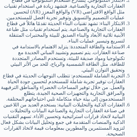
الابتكار التكنولوجي: يتسارع استخدام التكنولوجيا في قطاع
العقارات التجارية والصناعية. فتشهد زيادة في استخدام تقنيات
مثل الواقع الافتراضي (VR) والواقع المعزز (AR) لتحسين
عمليات التصميم والتسويق وتوفير تجربة أفضل للمستخدمين.
الابتكار البناء: تشهد تقنيات البناء الحديثة تقدمًا هائلاً في قطاع
العقارات التجارية والصناعية. يتم استخدام تقنيات مثل طباعة
الأبنية ثلاثية الأبعاد والبناء الصديق للبيئة والمختبرات المتنقلة
لتسريع وتيسير عمليات البناء.
الاستدامة والطاقة المتجددة: يتزايد الاهتمام بالاستدامة في
صناعة العقارات. يتم تصميم وتشييد المباني الجديدة مع
تكنولوجيا ومواد صديقة للبيئة، وتستخدم المصادر المتجددة
للطاقة، مثل الطاقة الشمسية والرياح، للحد من الأثر البيئي
وتحقيق التوازن البيئي.
التجربة الشاملة للمستخدم: تتطلب التوجهات الحديثة في قطاع
العقارات توفير تجربة شاملة للمستخدم لتحسين جودة الحياة
والعمل. من خلال توفير المساحات الخضراء والمناطق الترفيهية
والمرافق التجارية والتجهيزات الصحية الجيدة، يتطلع
المستخدمون إلى بيئة حياة متكاملة تلبي احتياجاتهم المختلفة.
العقارات الذكية والتحليلات البيانية: يستخدم العديد من اللاعبين
في صناعة العقارات التجارية والصناعية البيانات والتحليلات
البيانية لاتخاذ قرارات استراتيجية وتحسين الأداء. تسهم التقنيات
الذكية والمنصات المتقدمة في جمع وتحليل البيانات بشكل فعال
لتزويد المستثمرين والمطورين بمعلومات قيمة لاتخاذ القرارات
الصحيحة.