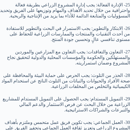
25- الإدارة الفعالة: يجب إدارة المشروع الزراعي بطريقة فعالة
واحترافية من خلال تحديد الأهداف والمهام وتوزيعها على الفريق وتحديد
المسؤوليات والمتابعة الدائمة للأداء بما يزيد من الإنتاجية والربحية.
26- الابتكار والتطوير: يجب الاستمرار في البحث والتطوير للاستفادة
من أحدث التقنيات والمنتجات والممارسات الزراعية للحفاظ على
مستوى تنافسي عالٍ وتحسين جودة المنتج.
27- التعاون والتعاقدات: يجب التعاون مع المزارعين والموردين
والمستهلكين والحكومة والمؤسسات المحلية والدولية لتحقيق نجاح
المشروع وضمان استمراريته.
28- الحذر من التلوث: يجب الحرص على حماية البيئة والمحافظة على
صحة الأفراد والحيوانات والنباتات من التلوث الناتج عن استخدام المواد
الكيميائية والتخلص من المخلفات الزراعية.
29- التمويل المستدام: يجب الحصول على التمويل المستدام للمشاريع
الزراعية من خلال البحث عن فرص الاستثمار والدعم المالي
والتبرعات والشراكات الاستراتيجية.
30- العمل الجماعي: يجب تكوين فريق عمل متحمس وملتزم بأهداف
المشروع الزراعي وتعزيز ثقافة العمل الجماعي وتحفيز الفريق على