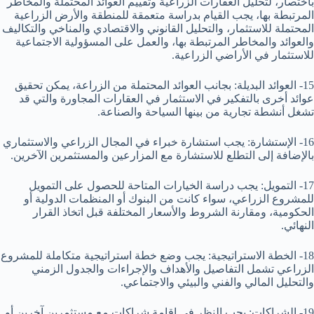
باختصار، لتحليل العقارات الزراعية وتقييم العوائد المحتملة والمخاطر
المرتبطة بها، يجب القيام بدراسة متعمقة للمنطقة والأرض الزراعية
المحتملة للاستثمار، والتحليل القانوني والاقتصادي والمناخي والتكاليف
والعوائد والمخاطر المرتبطة بها، والعمل على المسؤولية الاجتماعية
للاستثمار في الأراضي الزراعية.
15- العوائد البديلة: بجانب العوائد المحتملة من الزراعة، يمكن تحقيق
عوائد أخرى بالتفكير في الاستثمار في العقارات المجاورة والتي قد
تشغل أنشطة تجارية من بينها السياحة والصناعة.
16- الإستشارة: يجب استشارة خبراء في المجال الزراعي والاستثماري
بالإضافة إلى التطلع للاستشارة مع المزارعين والمستثمرين الآخرين.
17- التمويل: يجب دراسة الخيارات المتاحة للحصول على التمويل
للمشروع الزراعي، سواء كانت من البنوك أو المنظمات الدولية أو
الحكومية، ومقارنة الشروط والأسعار المختلفة قبل اتخاذ القرار
النهائي.
18- الخطة الاستراتيجية: يجب وضع خطة استراتيجية متكاملة للمشروع
الزراعي تشمل التفاصيل والأهداف والإجراءات والجدول الزمني
والتحليل المالي والفني والبيئي والاجتماعي.
19- الشراكات: يجب النظر في إقامة شراكات مع مستثمرين آخرين أو