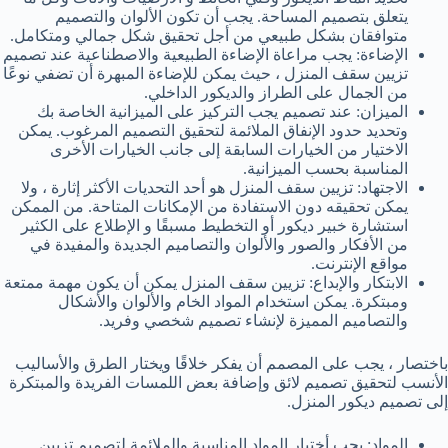
يتعلق بتصميم المساحة. يجب أن تكون الألوان والتصميم
متوافقان بشكل طبيعي من أجل تحقيق شكل جمالي ومتكامل.
الإضاءة: يجب مراعاة الإضاءة الطبيعية والاصطناعية عند تصميم
تزيين سقف المنزل ، حيث يمكن للإضاءة المبهرة أن تضفي نوعًا
من الجمال على الطراز والديكور الداخلي.
الميزان: عند تصميم يجب التركيز على الميزانية الخاصة بك
وتحديد حدود الإنفاق الملائمة لتحقيق التصميم المرغوب. يمكن
الاختيار من الخيارات السابقة إلى جانب الخيارات الأخرى
المناسبة بحسب الميزانية.
الاجتهاد: تزيين سقف المنزل هو أحد التحديات الأكثر إثارة ، ولا
يمكن تحقيقه دون الاستفادة من الإمكانات المتاحة. من الممكن
استشارة خبير ديكور أو التخطيط مسبقًا و الإطلاع على الكثير
من الأفكار والصور والألوان والتصاميم الجديدة والمفيدة في
مواقع الإنترنت.
الابتكار والإبداع: تزيين سقف المنزل يمكن أن يكون مهمة ممتعة
ومبتكرة. يمكن استخدام المواد الخام والألوان والأشكال
والتصاميم المميزة لإنشاء تصميم شخصي وفريد.
باختصار ، يجب على المصمم أن يفكر خلاقًا ويختار الطرق والأساليب
الأنسب لتحقيق تصميم لائق وإضافة بعض اللمسات الفريدة والمبتكرة
إلى تصميم ديكور المنزل.
المواد: يجب أختيار المواد المناسبة والملائمة لتصميم تزيين