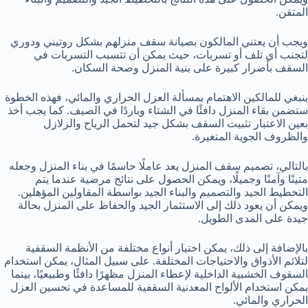
المتقن.
ويجب أن يعتني المالكون بصيانة سقف منزلهم بشكل روتيني ودوري
لتجنب أي تلف أو تسربات، حيث يمكن أن تتسبب التسربات في
السقف بأضرار كبيرة على بنية المنزل وصحة السكان.
ينبغي للمالكين الاهتمام بمسألة العزل الحراري والمائي، فهذه الخطوة
ستضمن بقاء المنزل دافئًا في الشتاء وباردًا في الصيف. كما يجب أخذ
بعين الاعتبار تثبيت السقف بشكل جيد لتحمل الرياح والزلازل
والظروف الجوية المتغيرة.
بالتالي، تصميم سقف المنزل يعد عاملًا حاسمًا في بناء المنزل وجعله
متينًا وآمنًا وجميلًا، ويمكن الحصول على نتائج مرضية عندما يتم
التخطيط الجيد والتصميم والبناء الجيد بواسطة المقاولين المؤهلين.
ويمكن أن يعود ذلك إلى الاستثمار الجيد والحفاظ على المنزل بحالة
جيدة على المدى الطويل.
بالإضافة إلى ذلك، يمكن اختيار أنواع مختلفة من الأنظمة السقفية
لتلائم الأذواق والاحتياجات المختلفة. على سبيل المثال، يمكن استخدام
السقوف الخشبية الداخلية لإعطاء المنزل مظهرًا دافئًا وطبيعيًا، بينما
يمكن استخدام الألواح المعدنية السقفية للمساعدة في تحسين العزل
الحراري والمائي.