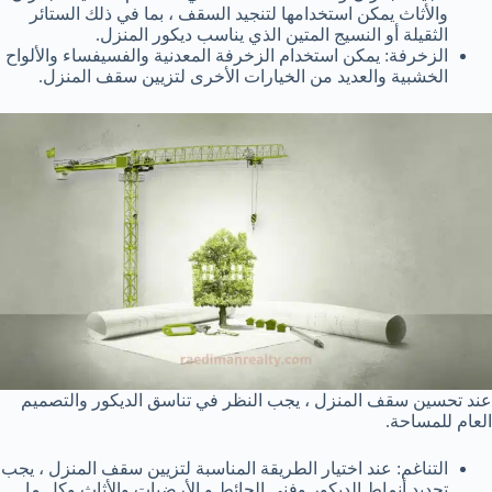
والأثاث يمكن استخدامها لتنجيد السقف ، بما في ذلك الستائر
الثقيلة أو النسيج المتين الذي يناسب ديكور المنزل.
الزخرفة: يمكن استخدام الزخرفة المعدنية والفسيفساء والألواح
الخشبية والعديد من الخيارات الأخرى لتزيين سقف المنزل.
عند تحسين سقف المنزل ، يجب النظر في تناسق الديكور والتصميم
العام للمساحة.
التناغم: عند اختيار الطريقة المناسبة لتزيين سقف المنزل ، يجب
تحديد أنماط الديكور وفني الحائط و الأرضيات والأثاث وكل ما