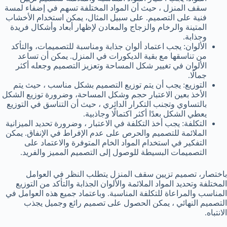
سقف المنزل ، حيث أن المواد المختلفة تسهم في إضفاء لمسة
فنية على التصميم. على سبيل المثال، يمكن استخدام الأخشاب
المتينة والرخام والزجاج والمعادن لإظهار أبعاد وأشكال فريدة
وجذابة.
الألوان: يجب اعتماد ألوان جذابة ومناسبة للتصميمات، والتأكد
من تناسقها مع بقية الديكورات في المنزل. يمكن أن تساعد
الألوان في تغيير شكل المساحة وتعزيز التصميم وجعله أكثر
جمالًا.
التوزيع: يجب أن يتم توزيع التصميم بشكل مناسب ، حيث يتم
الأخذ بعين الاعتبار حجم وشكل المساحة، وضرورة توزيع الشكل
بالتساوي وتجنب التكرار الدائري ، حيث أن التناسق في التوزيع
يعطي الشكل بعدًا أكثر اكتمالًا وجاذبية.
التكلفة: يجب أخذ التكلفة في الاعتبار ، وضرورة تحديد الميزانية
الملائمة للتصميم والحرص على عدم الإفراط في الإنفاق. يمكن
التفكير في استخدام المواد الخام المتوفرة والاعتماد على
التصميمات البسيطة للوصول إلى التصميم المميز والفريد.
باختصار، تصميم تزيين سقف المنزل يتطلب النظر في العوامل
المختلفة وتحديد المواد الملائمة والألوان الجذابة والتأكد من التوزيع
المناسب والمراعاة للتكلفة المناسبة. وباعتماد جميع هذه العوامل في
التصميم النهائي ، يمكن الحصول على تصميم رائع وجميل يجذب
الانتباه.