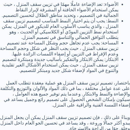
الأضواء: تعد الإضاءة عاملًا مهمًا في تزيين سقف المنزل ، حيث
يمكن استخدام الأضواء الخافتة أو المشرقة لإبراز النقاط
الجمالية في التصميم ، وتحديد مناطق الظلال لتحسين التصميم.
النمط: يجب أن يتم اختيار النمط المناسب لتصميم تزيين سقف
المنزل ، والذي يناسب الأسلوب العام للديكور في المنزل. يمكن
استخدام نمط التزيين المودّي أو الكلاسيكي أو الحديث ، وهو
يتطلب التوافق الجمالي والتناسق في تصميم المنزل.
المساحة: يجب عدم تجاهل حجم وشكل المساحة عند تصميم
تزيين سقف المنزل ، حيث يجب النظر في شكل وحجم المساحة
وعدم الإفراط في التزيين أو إضفاء اللمسات الزائدة عليها.
الابتكار: يمكن الابتكار والتفكير بأساليب جديدة ومبتكرة لتصميم
تزيين سقف المنزل ، حيث يمكن استخدام الأشكال الغير تقليدية
والتنوع في المواد لإضفاء شكل جديد ومبتكر للتصميم.
باختصار، تصميم تزيين سقف المنزل هو عملية معقدة تتطلب العمل
على عدة عوامل مختلفة ، بما في ذلك المواد والألوان والتوزيع والتكلفة
والإضاءة والنمط والابتكار. وعندما يتم توفير جميع هذه العوامل ،
سيكون بإمكان الشخص الحصول على تصميم رائع وجميل يساعد في
إضفاء اللمسة الفنية والراقية على المنزل.
وبناءً على ذلك ، فإن تصميم تزيين سقف المنزل يمكن أن يجعل المنزل
يبدو أكثر جمالًا وروعة ، وقد يساعد في تحسين الجو العام داخل المنزل
وخلق جوًا من الراحة والاسترخاء.