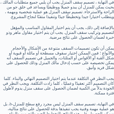
في النهاية ، تصميم سقف المنزل يجب أن يلبي جميع متطلبات المالك ،
بحيث يمكن للمنزل أن يبدو جميلا ووظيفيًا ويساعد في خلق جو من
الراحة والاسترخاء. تصميم سقف المنزل هو عملية شخصية ومهمة ،
ويتطلب اختيارا جيدا وتخطيطًا جيدًا وتنفيذا متقنًا لنجاح المشروع.
بالإضافة إلى ذلك، يجب أن يتم اختيار المقاول المناسب والمؤهل
لتصميم وتركيب سقف المنزل. يجب أن يتم اختيار مقاول ماهر وذو
خبرة لضمان الحصول على نتائج مرضية.
يمكن أن تكون تصميمات السقف متنوعة من الأشكال والأحجام
والأنواع ؛ فمن الممكن اختيار سقوف مسطحة أو مائلة أو قبوية أو
شكل القبة أو الأقواس أو المثلثات، والجميل في تصميم السقف أنه
يمكن تخصيصه على حسب إدخال مالك المنزل وذلك للحصول على
شكل فريد وأنيق.
يجب النظر في التكلفة عندما يتم اختيار التصميم النهائي والبناء. كلما
كان التصميم أكثر تعقيدًا وعمليًا ، كلما زادت التكلفة. ويجب النظر في
الجودة بدلاً من الكمية لضمان الحصول على سقف منزل يدوم لأطول
فترة ممكنة.
في النهاية، تصميم سقف المنزل ليس مجرد رفع سطح للمنزل-b، بل
هو عملية مهمة وفنية يجب تنفيذها بدقة للحصول على نتائج مثالية،
ويمكن الحصول على هذه النتائج بالتخطيط الجيد والتصميم والبناء